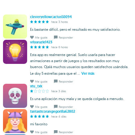
cleveryellowcactus50094
hace 3 horas
Es bastante difícil, pero el resultado es muy satisfactorio.
Me gusta
Responder
vilyarazki1423
hace 6 horas
Esta app es realmente genial. Suelo usarla para hacer
animaciones a partir de juegos y los resultados son muy
buenos. Ojalá muchos usuarios queden satisfechos usándola.
Le doy 5 estrellas para que el ...
Ver más
Me gusta
Responder
xtu_txk
hace 3 días
Es una aplicación muy mala y se queda colgada a menudo.
Me gusta
Responder
fantasticorangegorilla62802
hace 4 días
mi favorito
Me gusta
Responder