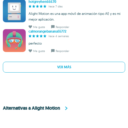
hotgreyhen66670
hace 7 días
Alight Motion es una app móvil de animación tipo AE y es mi
mejor aplicación.
Me gusta
Responder
calmorangebanana55772
hace 4 semanas
perfecto
Me gusta
Responder
VER MÁS
Alternativas a Alight Motion