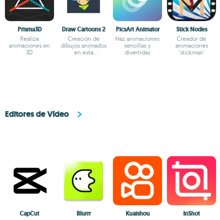
Prisma3D
Draw Cartoons 2
PicsArt Animator
Stick Nodes
Realiza
Creación de
Haz animaciones
Creador de
animaciones en
dibujos animados
sencillas y
animaciones
3D
en esta
divertidas
'stickman'
herramienta
Editores de Vídeo
CapCut
Blurrr
Kuaishou
InShot