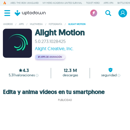
ARES: THE IRON VANGUARD
MY HERO ACADEMIA UNITED SURVIVAL
TICKET HERO
APPS VPN
BATTLE ROY
ANDROID
/
APPS
/
MULTIMEDIA
/
FOTOGRAFÍA
/
ALIGHT MOTION
Alight Motion
5.0.273.1028425
Alight Creative, Inc.
#1
APPS DE ANIMACIÓN
4.3
12.3 M
5,311
valoraciones
descargas
seguridad
Edita y anima vídeos en tu smartphone
PUBLICIDAD