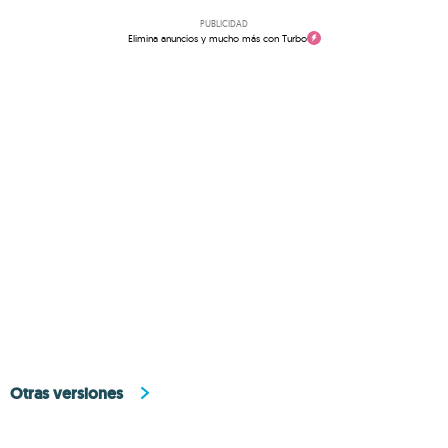
PUBLICIDAD
Elimina anuncios y mucho más con Turbo
Otras versiones