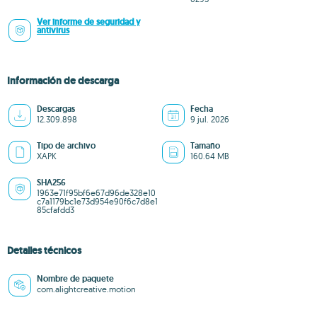
Ver informe de seguridad y
antivirus
Información de descarga
Descargas
Fecha
12.309.898
9 jul. 2026
Tipo de archivo
Tamaño
XAPK
160.64 MB
SHA256
1963e71f95bf6e67d96de328e10
c7a1179bc1e73d954e90f6c7d8e1
85cfafdd3
Detalles técnicos
Nombre de paquete
com.alightcreative.motion