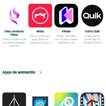
Efiko: Aesthetic
Meitu
VMake
GoPro Quik
Filters
Filtros y efectos
Editor de video
La aplicación
Edita tus vídeos de
para darle un
con IA para videos
oficial de las
una forma rápida y
aspecto único a
hablados con
cámaras GoPro
sencilla
tus fotos
teleprompter
integrado
Apps de animación