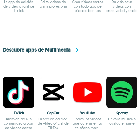
La app de edición
Edita vídeos de
Crea vídeos cortos
Da vida a tus
de vídeo oficial de
forma profesional
con todo tipo de
vídeos con
TikTok
efectos bonitos
creatividad y estilo
Descubre apps de Multimedia
TikTok
CapCut
YouTube
Spotify
Bienvenido a la
La app de edición
Todos los vídeos
Lleva la música a
comunidad global
de vídeo oficial de
que quieras en tu
cualquier parte
de vídeos cortos
TikTok
teléfono móvil